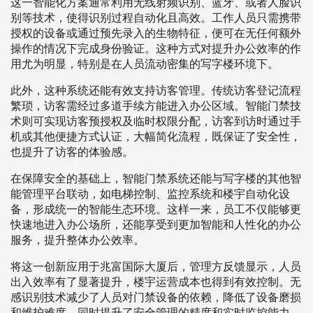
这一智能化方案通常利用无线射频识别、蓝牙、或者人脸识
别等技术，使得识别过程自动化且高效。工作人员只需携带
授权的设备或通过预先录入的生物特征，便可在无任何额外
操作的情况下完成身份验证。这种方式对提升办公效率的作
用尤为明显，特别是在人员流动密集的写字楼环境下。
此外，这种系统还能有效支持访客管理。传统访客登记流程
繁琐，访客需经过多道手续方能进入办公区域。智能门禁技
术则可实现访客预授权及临时权限分配，访客到访时通过手
机或其他便捷方式认证，大幅简化流程，既保证了安全性，
也提升了访客的体验感。
在保障安全的基础上，智能门禁系统还能与写字楼的其他智
能管理平台联动，如电梯控制、监控系统和楼宇自动化设
备，形成统一的智能生态环境。这样一来，员工不仅能够更
快速地进入办公场所，还能享受到更加智能和人性化的办公
服务，提升整体办公效率。
将这一创新应用于兆富国际大厦后，管理方反馈显示，人员
出入效率有了显著提升，楼宇运营成本也得到有效控制。无
感识别技术减少了人员对门禁设备的依赖，降低了设备磨损
和维护难度，同时提升了安全管理的精度和实时监控能力，